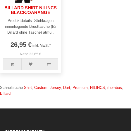
BILLARD SHIRT NILINCS
BLACK/OARANGE
Produktdetails: Stehkragen
innenliegende Brusttasche (für
Billard ohne Tasche) atmu..
26,95 €
inkl. MwSt.*
Netto 22,65 €
Schnellsuche
Shirt
,
Custom
,
Jersey
,
Dart
,
Premium
,
NILINCS
,
rhombus
,
Billard