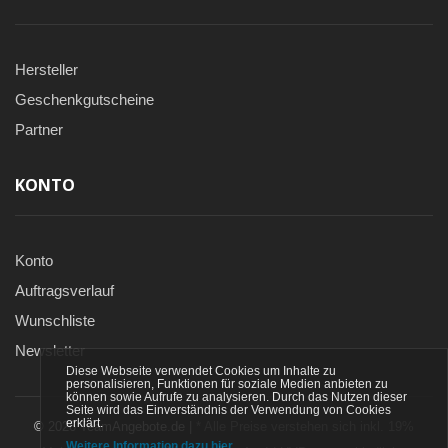
Hersteller
Geschenkgutscheine
Partner
KONTO
Konto
Auftragsverlauf
Wunschliste
Newsletter
Diese Webseite verwendet Cookies um Inhalte zu
personalisieren, Funktionen für soziale Medien anbieten zu
können sowie Aufrufe zu analysieren. Durch das Nutzen dieser
Seite wird das Einverständnis der Verwendung von Cookies
erklärt.
© 2026 TeamAngebote.de |
* Alle Preise verstehen sich inkl. 19%
Weitere Information dazu hier