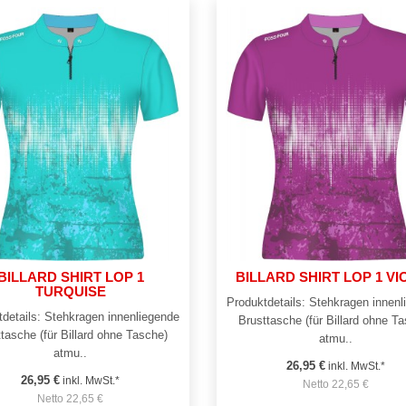
BILLARD SHIRT LOP 1
BILLARD SHIRT LOP 1 VI
TURQUISE
Produktdetails: Stehkragen innen
details: Stehkragen innenliegende
Brusttasche (für Billard ohne T
tasche (für Billard ohne Tasche)
atmu..
atmu..
26,95 €
inkl. MwSt.*
26,95 €
inkl. MwSt.*
Netto 22,65 €
Netto 22,65 €