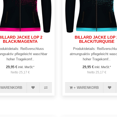
BILLARD JACKE LOP 2
BILLARD JACKE LOP 
BLACK/MAGENTA
BLACK/TURQUISE
oduktdetails: Reißverschluss
Produktdetails: Reißverschl
ngsaktiv pflegeleicht waschbar
atmungsaktiv pflegeleicht was
hoher Tragekomf..
hoher Tragekomf..
29,95 €
29,95 €
inkl. MwSt.*
inkl. MwSt.*
Netto 25,17 €
Netto 25,17 €
 WARENKORB
+ WARENKORB