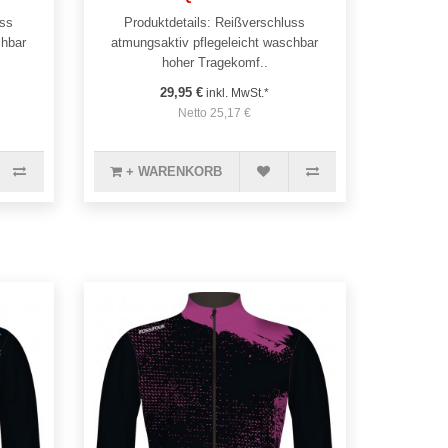
uss
Produktdetails: Reißverschluss
chbar
atmungsaktiv pflegeleicht waschbar
hoher Tragekomf..
29,95 €
inkl. MwSt.*
Netto 25,17 €
+ WARENKORB