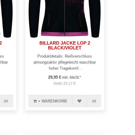
2
BILLARD JACKE LOP 2
BLACK/VIOLET
uss
Produktdetails: Reißverschluss
chbar
atmungsaktiv pflegeleicht waschbar
hoher Tragekomf..
29,95 €
inkl. MwSt.*
Netto 25,17 €
+ WARENKORB