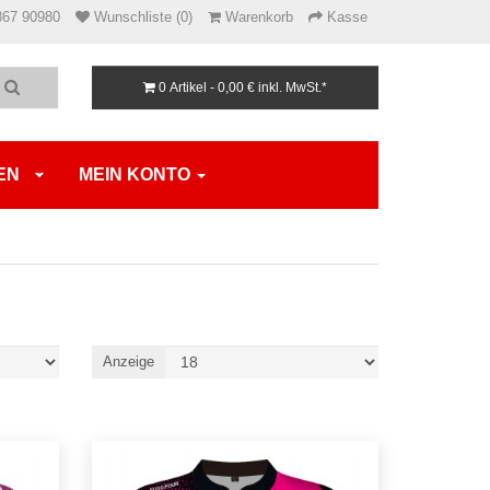
867 90980
Wunschliste (0)
Warenkorb
Kasse
0 Artikel - 0,00 €
inkl. MwSt.*
EN
MEIN KONTO
Anzeige