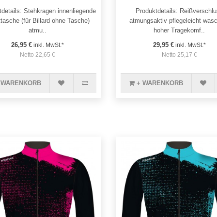
details: Stehkragen innenliegende
Produktdetails: Reißverschl
tasche (für Billard ohne Tasche)
atmungsaktiv pflegeleicht was
atmu..
hoher Tragekomf..
26,95 €
29,95 €
inkl. MwSt.*
inkl. MwSt.*
Netto 22,65 €
Netto 25,17 €
 WARENKORB
+ WARENKORB