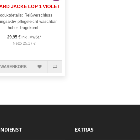
ARD JACKE LOP 1 VIOLET
oduktdetails: Reißverschluss
ngsaktiv pflegeleicht waschbar
hoher Tragekomf..
29,95 €
inkl. MwSt.*
Netto 25,17 €
 WARENKORB
NDIENST
EXTRAS