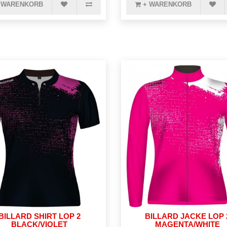
 WARENKORB
+ WARENKORB
BILLARD SHIRT LOP 2
BILLARD JACKE LOP 
BLACK/VIOLET
MAGENTA/WHITE