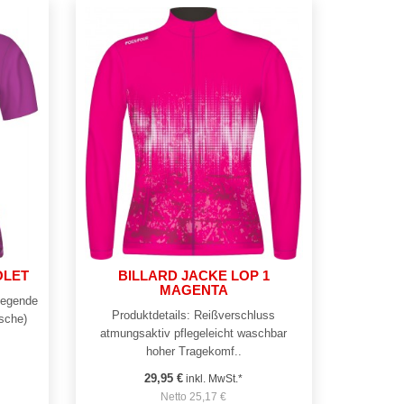
OLET
BILLARD JACKE LOP 1
MAGENTA
liegende
Produktdetails: Reißverschluss
asche)
atmungsaktiv pflegeleicht waschbar
hoher Tragekomf..
29,95 €
inkl. MwSt.*
Netto 25,17 €