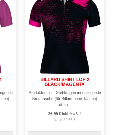
2
BILLARD SHIRT LOP 2
BLACK/MAGENTA
liegende
Produktdetails: Stehkragen innenliegende
asche)
Brusttasche (für Billard ohne Tasche)
atmu..
26,95 €
inkl. MwSt.*
Netto 22,65 €