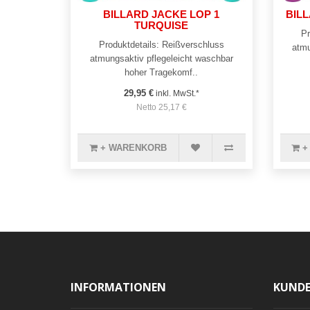
BILLARD JACKE LOP 1
BILL
TURQUISE
Pr
Produktdetails: Reißverschluss
atmu
atmungsaktiv pflegeleicht waschbar
hoher Tragekomf..
29,95 €
inkl. MwSt.*
Netto 25,17 €
+ WARENKORB
+
INFORMATIONEN
KUNDE