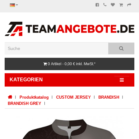
0 Artikel - 0,00 €
inkl. MwSt.*
KATEGORIEN
Produktkatalog
CUSTOM JERSEY
BRANDISH
BRANDISH GREY