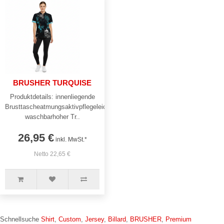
BRUSHER TURQUISE
Produktdetails: innenliegende
Brusttascheatmungsaktivpflegeleicht
waschbarhoher Tr..
26,95 €
inkl. MwSt.*
Netto 22,65 €
Schnellsuche
Shirt
,
Custom
,
Jersey
,
Billard
,
BRUSHER
,
Premium