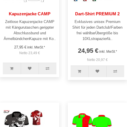
Kapuzenjacke CAMP
Dart-Shirt PREMIUM 2
Zeitlose Kapuzenjacke CAMP
Exklusives unisex Premium
mit Kängurutaschen.gerippter
Shirt für jeden Dartclub!Farben
Abschlussbund und
frei wählbarÜbergröße bis
ÄrmelbündchenKapuze mit Ko..
10XLstrapazierfä..
27,95 €
inkl. MwSt.*
24,95 €
inkl. MwSt.*
Netto 23,49 €
Netto 20,97 €