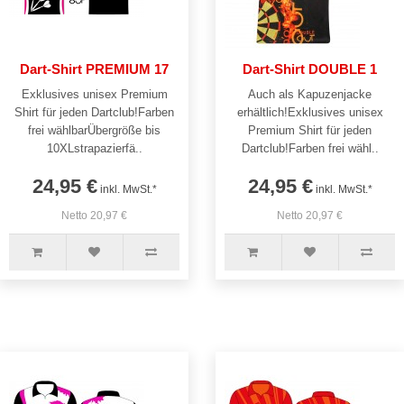
Dart-Shirt PREMIUM 17
Dart-Shirt DOUBLE 1
Exklusives unisex Premium
Auch als Kapuzenjacke
Shirt für jeden Dartclub!Farben
erhältlich!Exklusives unisex
frei wählbarÜbergröße bis
Premium Shirt für jeden
10XLstrapazierfä..
Dartclub!Farben frei wähl..
24,95 €
24,95 €
inkl. MwSt.*
inkl. MwSt.*
Netto 20,97 €
Netto 20,97 €