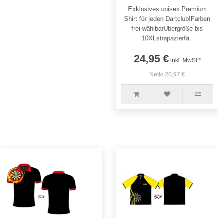
Exklusives unisex Premium
Shirt für jeden Dartclub!Farben
frei wählbarÜbergröße bis
10XLstrapazierfä..
24,95 €
inkl. MwSt.*
Netto 20,97 €