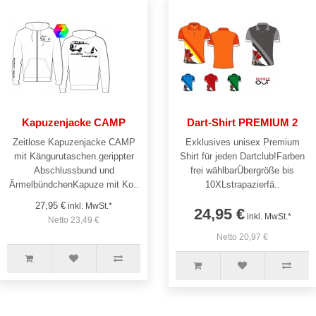
Kapuzenjacke CAMP
Dart-Shirt PREMIUM 2
Zeitlose Kapuzenjacke CAMP
Exklusives unisex Premium
mit Kängurutaschen.gerippter
Shirt für jeden Dartclub!Farben
Abschlussbund und
frei wählbarÜbergröße bis
ÄrmelbündchenKapuze mit Ko..
10XLstrapazierfä..
27,95 €
inkl. MwSt.*
24,95 €
inkl. MwSt.*
Netto 23,49 €
Netto 20,97 €