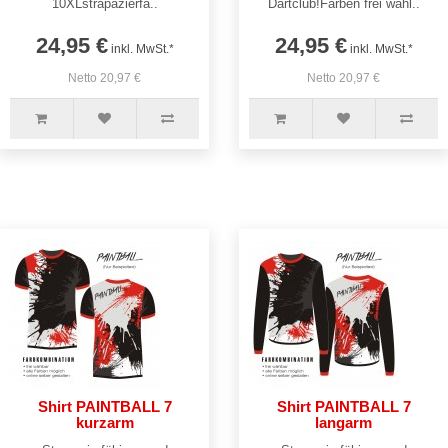
10XLstrapazierfä..
Dartclub!Farben frei wähl..
24,95 €
24,95 €
inkl. MwSt.*
inkl. MwSt.*
Netto 20,97 €
Netto 20,97 €
Shirt PAINTBALL 7
Shirt PAINTBALL 7
kurzarm
langarm