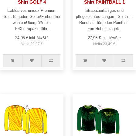
Shirt GOLF 4
Shirt PAINTBALL 1
Exklusives unisex Premium
Strapazierfähiges und
Shirt für jeden Golfer!Farben frei
pflegeleichtes Langarm-Shirt mit
wählbarÜbergröße bis
Rundhals für jeden Paintball-
10XLstrapazierfähi..
Fan.Hoher Tragek..
24,95 €
27,95 €
inkl. MwSt.*
inkl. MwSt.*
Netto 20,97 €
Netto 23,49 €