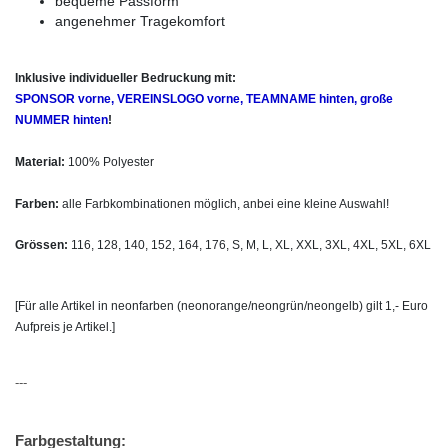
bequeme Passform
angenehmer Tragekomfort
Inklusive individueller Bedruckung mit:
SPONSOR vorne, VEREINSLOGO vorne, TEAMNAME hinten, große
NUMMER hinten
!
Material:
100% Polyester
Farben:
alle Farbkombinationen möglich, anbei eine kleine Auswahl!
Grössen:
116, 128, 140, 152, 164, 176, S, M, L, XL, XXL, 3XL, 4XL, 5XL, 6XL
[Für alle Artikel in neonfarben (neonorange/neongrün/neongelb) gilt 1,- Euro
Aufpreis je Artikel.]
---
Farbgestaltung: