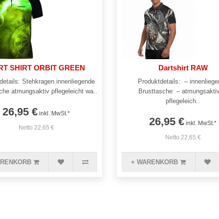
RT SHIRT ORBIT GREEN
Dartshirt RAW
details: Stehkragen innenliegende
Produktdetails: – innenlieg
che atmungsaktiv pflegeleicht wa..
Brusttasche – atmungsakti
pflegeleich..
26,95 €
inkl. MwSt.*
26,95 €
inkl. MwSt.*
Netto 22,65 €
Netto 22,65 €
ARENKORB
+ WARENKORB