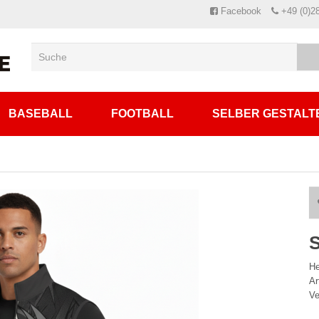
Facebook
+49 (0)2
BASEBALL
FOOTBALL
SELBER GESTALT
S
He
A
Ve