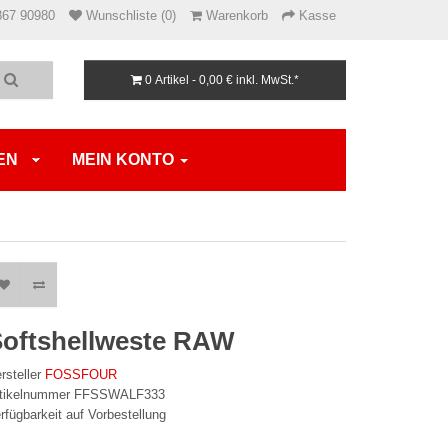
867 90980
Wunschliste (0)
Warenkorb
Kasse
0 Artikel - 0,00 €
inkl. MwSt.*
EN
MEIN KONTO
oftshellweste RAW
rsteller
FOSSFOUR
rtikelnummer FFSSWALF333
rfügbarkeit auf Vorbestellung