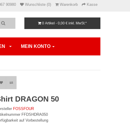
867 90980
Wunschliste (0)
Warenkorb
Kasse
0 Artikel - 0,00 €
inkl. MwSt.*
EN
MEIN KONTO
Shirt DRAGON 50
rsteller
FOSSFOUR
rtikelnummer FFDSHDRA050
rfügbarkeit auf Vorbestellung