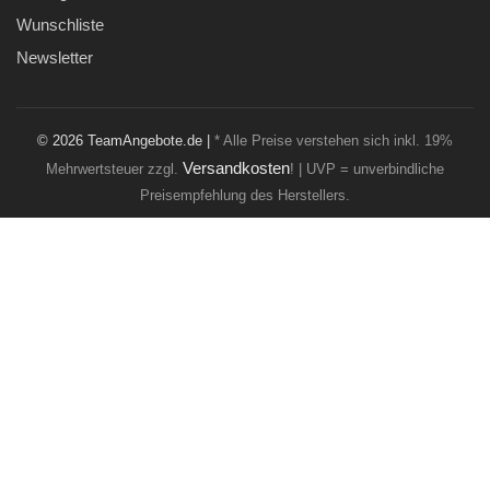
Wunschliste
Newsletter
© 2026 TeamAngebote.de |
* Alle Preise verstehen sich inkl. 19%
Versandkosten
Mehrwertsteuer zzgl.
! | UVP = unverbindliche
Preisempfehlung des Herstellers.