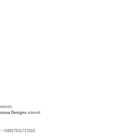
passes.
ssssa Designs
wärend
ter: +04917631717015