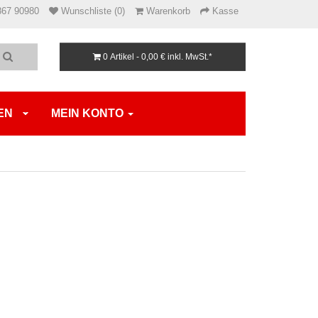
867 90980
Wunschliste (0)
Warenkorb
Kasse
0 Artikel - 0,00 €
inkl. MwSt.*
EN
MEIN KONTO